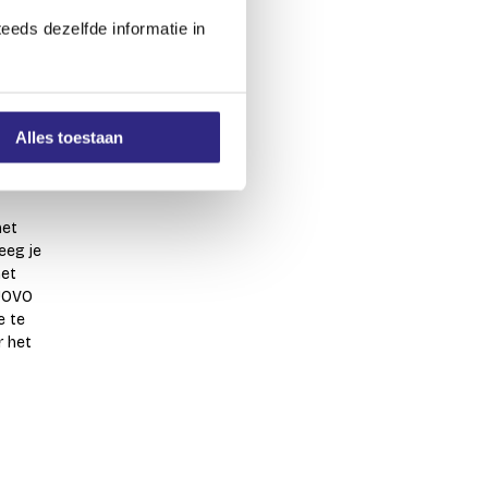
eeds dezelfde informatie in
Alles toestaan
het
eeg je
het
NUOVO
e te
r het