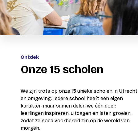
Internationaal onderwijs
Nieuwjaarsbijeenkomst
Leidsche Rijn College
Onderwijs aan anderstaligen
Inclusiviteit
MPower
Activiteitenkalender
NXT Doorn
Unbreakable NUOVO
Ontdek
NXT Maarsbergen
Onze 15 scholen
Each One Teach One (EOTO)
Openbaar Lyceum Zeist
Openbaar VMBO en MAVO Zeist
We zijn trots op onze 15 unieke scholen in Utrecht
en omgeving. Iedere school heeft een eigen
School aan de Singel
karakter, maar samen delen we één doel:
leerlingen inspireren, uitdagen en laten groeien,
UniC
zodat ze goed voorbereid zijn op de wereld van
morgen.
USG