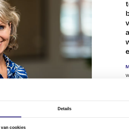
b
v
w
e
M
V
Details
 van cookies