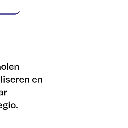
holen
liseren en
ar
egio.