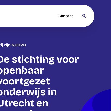
Contact
ij zijn NUOVO
De stichting voor
openbaar
voortgezet
onderwijs in
Utrecht en