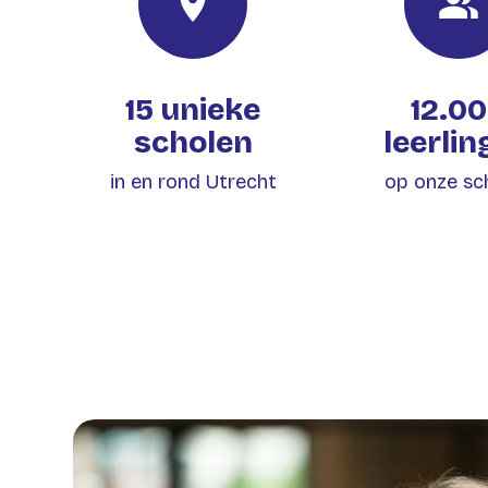
15 unieke
12.0
scholen
leerli
in en rond Utrecht
op onze sc