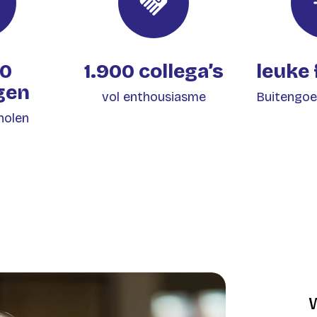
00
1.900 collega’s
leuke 
ngen
vol enthousiasme
Buitengoe
holen
W