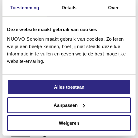
kansengelijkheid. Met methodes zoals Waarderend
Toestemming
Details
Over
leren en Ontwikkelingsgericht onderwijs wordt voor
een veilige en inspirerende omgeving gezorgd, waarin
iedereen zich gehoord voelt.
Deze website maakt gebruik van cookies
NUOVO Scholen maakt gebruik van cookies. Zo leren
we je een beetje kennen, hoef jij niet steeds dezelfde
informatie in te vullen en geven we je de best mogelijke
Ga naar de website van U-Decide
website-ervaring.
Alles toestaan
Voor wie?
Aanpassen
U-Decide is er voor alle leerlingen en docenten van
NUOVO Scholen. Het volgende U-Decide festival is van
Weigeren
3 t/m 5 juni 2025. Wil je meedoen of meer weten? Houd
de
website
in de gaten. Samen maken we van U-Decide