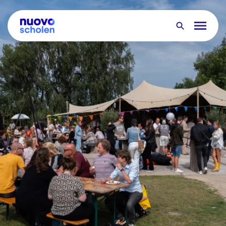
Over ons
Onderwijs
Onze scholen
Typisch NUOVO
Werken bij NUOVO
Contact