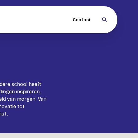
Contact
edere school heeft
lingen inspireren,
reld van morgen. Van
novatie tot
ast.